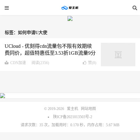
标签：如何申请U大使
UCloud - 优刻得cdn流量包不限有效期续
费同价，超值特惠低至3.53折1GB流量9分
钱起，推荐使用cdn返10%佣金
CDN加速
阅读(2356)
赞(
8
)
© 2019-2026
爱主机
网站地图
陕ICP备2021013503号-2
请求次数：35 次，加载用时：0.170 秒，内存占用：5.67 MB