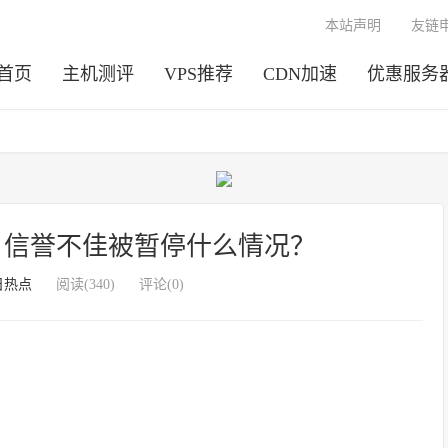
本站声明
友链
首页
主机测评
VPS推荐
CDN加速
优惠服务
鸡帐户信誉不佳被暂停什么情况？
日热点
阅读(340)
评论(0)