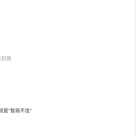
在封我
就是“智商不佳”