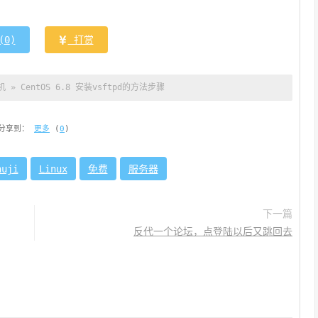
(
0
)
打赏
机
»
CentOS 6.8 安装vsftpd的方法步骤
分享到：
更多
(
0
)
huji
Linux
免费
服务器
下一篇
反代一个论坛，点登陆以后又跳回去