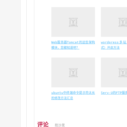
Web服务器Tomcat的这些架构
wordpress
模块，您都知道吧？
式）开启方法
ubuntu中终端命令提示符太长
Serv-U的FTP
的修改方法汇总
评论
抢沙发