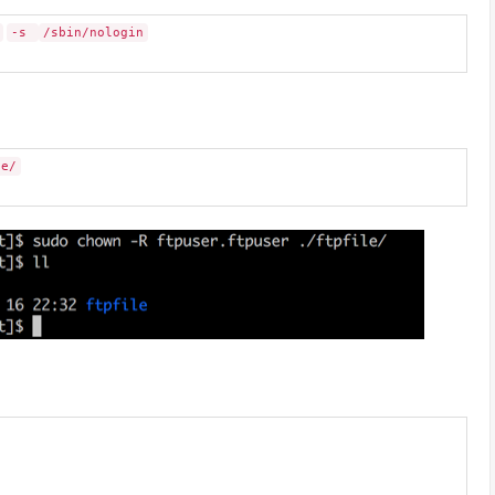
-s
/sbin/nologin
le/