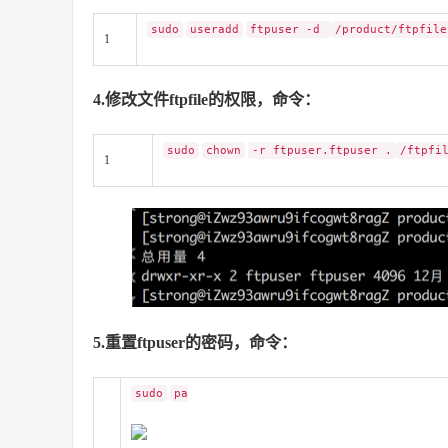
sudo
useradd
ftpuser -d
/product/ftpfile
1
4.修改文件ftpfile的权限，命令：
sudo
chown
-r ftpuser.ftpuser .
/ftpfi
1
5.重置ftpuser的密码，命令：
sudo
pa