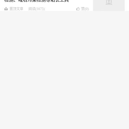
置顶文章
阅读(1675)
赞(
0
)
欧亚云：全场7折，美国
CN2/AS9929/AS4837，低至18元，4G内
存/2核/2T流量/500M带宽
VPS推荐
阅读(2890)
赞(
0
)
欧亚云上新特惠：美国CN2云服务器 1核
2G 30M 低至 26元/月；CN2-GIA/AS4837
限时年付199元/年/2核/4G/200M/2000G美
VPS推荐
阅读(2934)
赞(
0
)
国洛杉矶
欧亚云：AS4837大带宽低至43.8元/季/1
核/1GB内存/200Mbps带宽/1000GB流量/美
国洛杉矶
VPS推荐
阅读(2773)
赞(
0
)
欧亚云新春季付特惠：AS4837大带宽低至
43.8元/季/1核/1GB内存/200Mbps带
宽/1000GB流量/美国洛杉矶