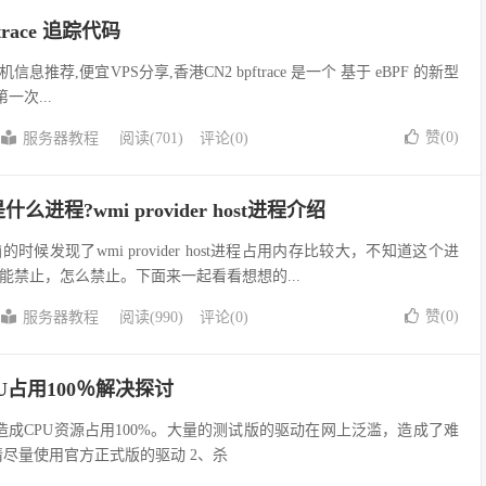
ftrace 追踪代码
推荐,便宜VPS分享,香港CN2 bpftrace 是一个 基于 eBPF 的新型
第一次...
赞(
0
)
服务器教程
阅读(701)
评论(0)
ost是什么进程?wmi provider host进程介绍
候发现了wmi provider host进程占用内存比较大，不知道这个进
能禁止，怎么禁止。下面来一起看看想想的...
赞(
0
)
服务器教程
阅读(990)
评论(0)
程CPU占用100％解决探讨
造成CPU资源占用100%。大量的测试版的驱动在网上泛滥，造成了难
请尽量使用官方正式版的驱动 2、杀