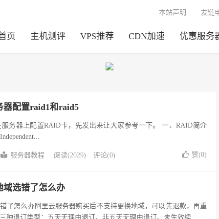
本站声明
友链
首页
主机测评
VPS推荐
CDN加速
优惠服务
置raid1和raid5
服务器上配置RAID卡，先发出来让大家参考一下。 一、RAID简介
Independent...
赞(
0
)
服务器教程
阅读(2029)
评论(0)
地域选错了怎么办
选错了怎么办阿里云服务器购买后不支持更换地域，可以先退款，再重
三种退订类型：五天无理由退订、非五天无理由退订、未生效续...