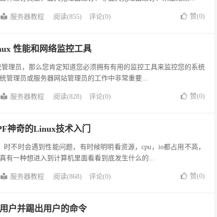
赞(
0
)
服务器教程
阅读(855)
评论(0)
nux 性能和网络监控工具
nix 系统管理员，那么您肯定知道您必须拥有有用的监控工具来监控您的系统
统管理员或服务器网站管理员的工作中非常重要...
赞(
0
)
服务器教程
阅读(828)
评论(0)
PF神奇的Linux技术入门
er，时不时会遇到性能问题，有时候明明看资源，cpu，io都占用不高，
真有一种想进入到计算机里面看看到底发生什么的...
赞(
0
)
服务器教程
阅读(868)
评论(0)
登录用户并踢出用户的命令