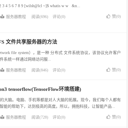
6 7 8 9 [wilsh@lcl ~]$ whatis w w &n...
赞(
0
)
服务器教程
阅读(696)
评论(0)
搭建NFS 文件共享服务器的方法
etwork file system），是一种 分布式 文件系统协议，该协议允许客户
系统一样通过网络访问服...
赞(
0
)
服务器教程
阅读(846)
评论(0)
on3 tensorflow(TensorFlow环境搭建)
害的大脑。电脑、手机等都是对人大脑的拓展。现今，我们每个人都有
智能的帮助下，达到极高的高度。所以，拥抱科技，让智能产品...
赞(
0
)
服务器教程
阅读(728)
评论(0)