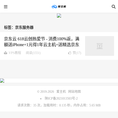
标签：京东服务器
京东云 618云创热爱节 - 消费100%返，满
额送iPhone+1元得1年云主机+送精选京东
报告，抽盲盒+联接京东生态圈 共享优质
VPS教程
阅读(1551)
赞(
17
)
资源
© 2019-2026
爱主机
网站地图
陕ICP备2021013503号-2
请求次数：35 次，加载用时：0.135 秒，内存占用：5.65 MB