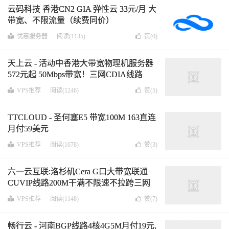
云码科技 香港CN2 GIA 弹性云 33元/月 大
带宽、不限流量（续费同价）
优惠服务器
阅读(1135)
赞(
0
)
天上云 - 活动中香港大带宽物理机服务器
572元起 50Mbps带宽！三网CDIA线路
VPS推荐
阅读(1246)
赞(
5
)
TTCLOUD - 圣何塞E5 带宽100M 163直连
月付59美元
VPS推荐
阅读(1678)
赞(
3
)
六一云互联:洛杉矶Cera G口大带宽联通
CUVIP线路200M干满不限速不拉跨三网
AS4837
VPS推荐
阅读(1148)
赞(
7
)
畅行云 - 河南BGP线路4核4G5M月付19元,