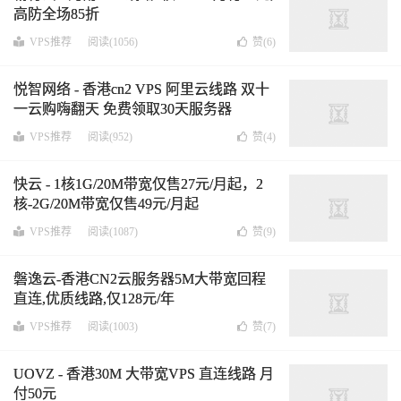
高防全场85折
VPS推荐
阅读(1056)
赞(
6
)
悦智网络 - 香港cn2 VPS 阿里云线路 双十
一云购嗨翻天 免费领取30天服务器
VPS推荐
阅读(952)
赞(
4
)
快云 - 1核1G/20M带宽仅售27元/月起，2
核-2G/20M带宽仅售49元/月起
VPS推荐
阅读(1087)
赞(
9
)
磐逸云-香港CN2云服务器5M大带宽回程
直连,优质线路,仅128元/年
VPS推荐
阅读(1003)
赞(
7
)
UOVZ - 香港30M 大带宽VPS 直连线路 月
付50元