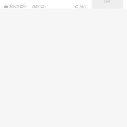
服务器教程
阅读(721)
赞(
0
)
虚拟主机和云服务器哪个好？
服务器教程
阅读(644)
赞(
0
)
购买虚拟主机后可以扩大容量吗
服务器教程
阅读(595)
赞(
0
)
香港虚拟主机速度怎么样？
服务器教程
阅读(699)
赞(
0
)
免费虚拟主机怎么样？
服务器教程
阅读(623)
赞(
0
)