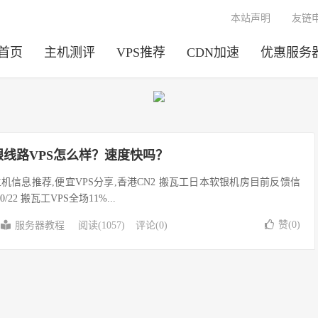
本站声明
友链
首页
主机测评
VPS推荐
CDN加速
优惠服务
银线路VPS怎么样？速度快吗？
信息推荐,便宜VPS分享,香港CN2 搬瓦工日本软银机房目前反馈信
.0/22 搬瓦工VPS全场11%...
赞(
0
)
服务器教程
阅读(1057)
评论(0)