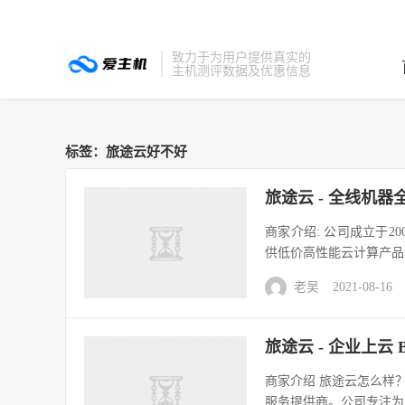
致力于为用户提供真实的
主机测评数据及优惠信息
标签：旅途云好不好
旅途云 - 全线机器
商家介绍: 公司成立于
供低价高性能云计算产品
老吴
2021-08-16
旅途云 - 企业上云 
商家介绍 旅途云怎么样
服务提供商。公司专注为