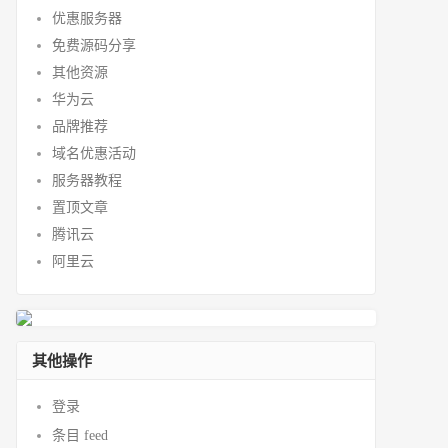
优惠服务器
免费源码分享
其他资源
华为云
品牌推荐
域名优惠活动
服务器教程
置顶文章
腾讯云
阿里云
其他操作
登录
条目 feed