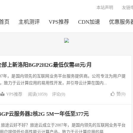
本站声明
友链
首页
主机测评
VPS推荐
CDN加速
优惠服务
全部上新洛阳BGP2H2G最低仅需48元/月
2007年，是国内领先的互联网业务平台服务提供商。公司专注为用户提
，致力于云计算应用的易用性开发，并引导云计算在国内...
赞(
0
)
VPS推荐
阅读(1059)
评论(0)
BGP云服务器2核2G 5M一年低至377元
？旅途云好不好？旅途云成立于2007年，是国内领先的互联网业务平台
用户提供低价高性能云计算产品，致力于云计算应用的易...