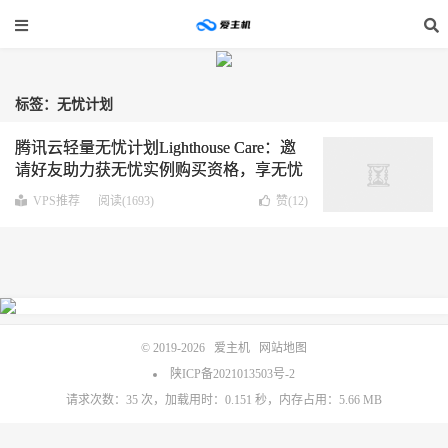
标签：无忧计划
腾讯云轻量无忧计划Lighthouse Care：邀
请好友助力获无忧实例购买资格，享无忧
实例特权[新老同价 续费同价 免费域名]
VPS推荐
阅读(1693)
赞(
12
)
© 2019-2026
爱主机
网站地图
陕ICP备2021013503号-2
请求次数：35 次，加载用时：0.151 秒，内存占用：5.66 MB