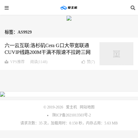
标签：AS9929
六一云互联:洛杉矶Cera G口大带宽联通
CUVIP线路200M干满不限速不拉跨三网
AS4837
VPS推荐
阅读(1148)
赞(
7
)
© 2019-2026
爱主机
网站地图
陕ICP备2021013503号-2
请求次数：35 次，加载用时：0.150 秒，内存占用：5.63 MB