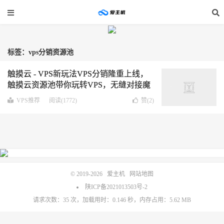
标签：vps分销资源池
触摸云 - VPS新玩法VPS分销隆重上线，
触摸云资源池带你玩转VPS，无缝对接魔
方财务系统！
VPS推荐
阅读(1772)
赞(
2
)
© 2019-2026
爱主机
网站地图
陕ICP备2021013503号-2
请求次数：35 次，加载用时：0.146 秒，内存占用：5.62 MB