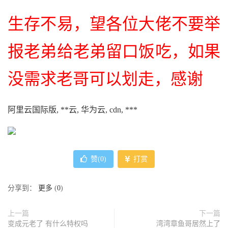
生存不易，望各位大佬不要举
报老弟给老弟留口饭吃，如果
没需求老哥可以划走，感谢
阿里云国际版, **云, 华为云, cdn, ***
赞(
0
)
打赏
分享到：
更多
(
0
)
上一篇
下一篇
变成元老了 有什么特权吗
湾湾章鱼哥居然上了