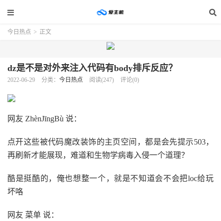
今日热点
>
正文
dz是不是对外来注入代码有body排斥反应？
2022-06-29
分类：
今日热点
阅读(247)
评论(0)
网友 ZhènJīngBù 说：
点开这些被代码魔改装饰的主页空间，都是会先提示503，
再刷新才能展现，难道和生物学病毒入侵一个道理？
酷是挺酷的，俺也想整一个，就是不知道会不会把loc给玩
坏咯
网友 菜单 说：