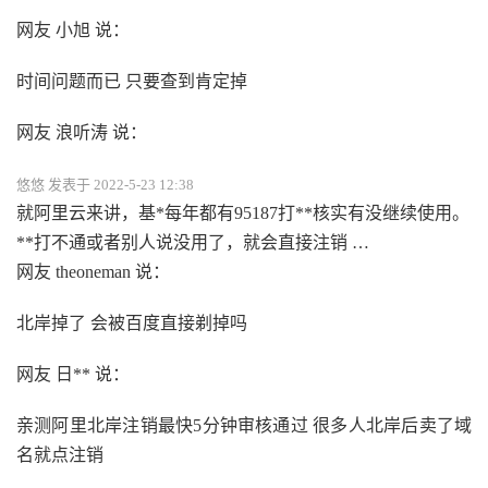
网友 小旭 说：
时间问题而已 只要查到肯定掉
网友 浪听涛 说：
悠悠 发表于 2022-5-23 12:38
就阿里云来讲，基*每年都有95187打**核实有没继续使用。
**打不通或者别人说没用了，就会直接注销 …
网友 theoneman 说：
北岸掉了 会被百度直接剃掉吗
网友 日** 说：
亲测阿里北岸注销最快5分钟审核通过 很多人北岸后卖了域
名就点注销