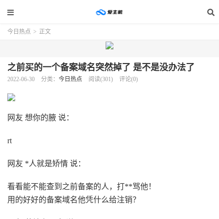
今日热点
>
正文
之前买的一个备​案域名突然掉了 是不是没办法了
2022-06-30
分类：
今日热点
阅读(301)
评论(0)
网友 想你的腋 说：
rt
网友 *人就是矫情 说：
看看能不能查到之前备
案的人，打**骂他！
用的好好的备
案域名他凭什么给注销？