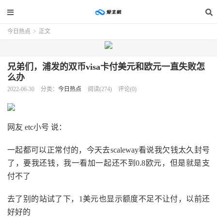
今日热点
>
正文
兄弟们，浦发的双币visa卡付美元和欧元一直失败怎
么办
2022-06-30
分类：
今日热点
阅读(274)
评论(0)
网友 etc小号 说：
一起都可以正常付的，今天去scaleway看说我欠钱太久封号
了，要我还钱，我一看加一起还不到0.8欧元，但是就是支
付不了
去了别的站试了下，1美元也显示额度不足不让付，以前还
好好的