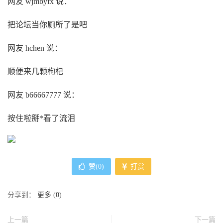
网友 wjmbyfx 说：
把论坛当你厕所了是吧
网友 hchen 说：
顺便来几颗枸杞
网友 b66667777 说：
按住啦掰*看了流泪
赞(
0
)
打赏
分享到：
更多
(
0
)
上一篇
下一篇