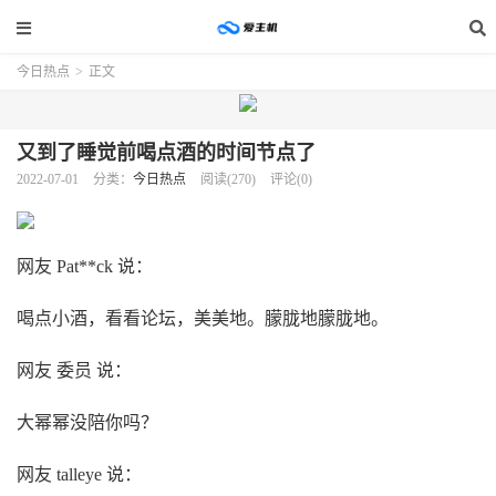
今日热点
>
正文
又到了睡觉前喝点酒的时间节点了
2022-07-01
分类：
今日热点
阅读(270)
评论(0)
网友 Pat**ck 说：
喝点小酒，看看论坛，美美地。朦胧地朦胧地。
网友 委员 说：
大幂幂没陪你吗？
网友 talleye 说：