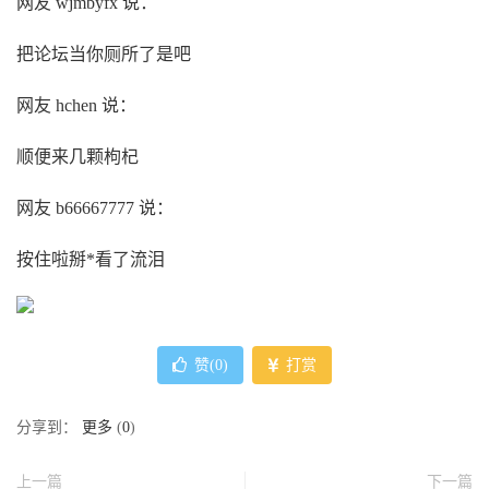
网友 wjmbyfx 说：
把论坛当你厕所了是吧
网友 hchen 说：
顺便来几颗枸杞
网友 b66667777 说：
按住啦掰*看了流泪
赞(
0
)
打赏
分享到：
更多
(
0
)
上一篇
下一篇