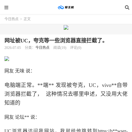
今日热点
>
正文
网址被UC，夸克等一些浏览器直接拦截了。
2026-07-05
分类：
今日热点
阅读(19)
评论(0)
网友 无味 说：
电脑端正常。**端** 发现被夸克，UC，vivo**自带
浏览器拦截了， 这种情况去哪里申述，又没用大佬
知道的
网友 论坛** 说：
UC浏览器访问我网站，我就给他跳转到https://b**wser-