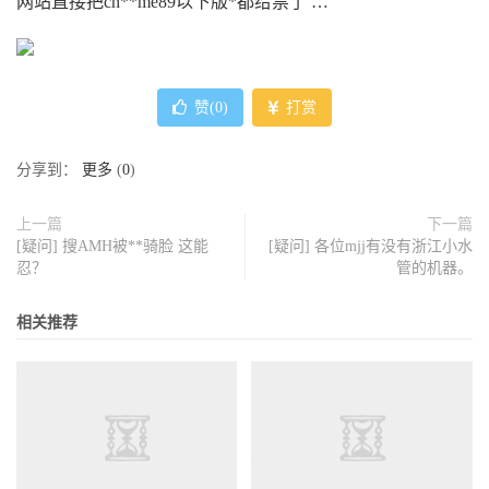
网站直接把ch**me89以下版*都给禁了 …
赞(
0
)
打赏
分享到：
更多
(
0
)
上一篇
下一篇
[疑问] 搜AMH被**骑脸 这能
[疑问] 各位mjj有没有浙江小水
忍？
管的机器。
相关推荐