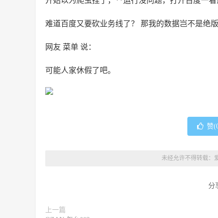
开始以为爬虫挂了，**运行没问题，打开百度一
难道百度又要砍业务线了？ 那我的数据岂不是绝
网友 菜单 说：
可能人家休假了吧。
赞(
未经允许不得转载：
分
上一篇