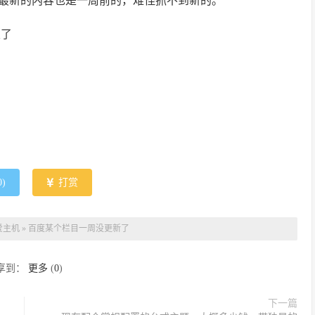
看最新的内容也是一周前的，难怪抓不到新的。
版了
0
)
打赏
爱主机
»
百度某个栏目一周没更新了
享到：
更多
(
0
)
下一篇