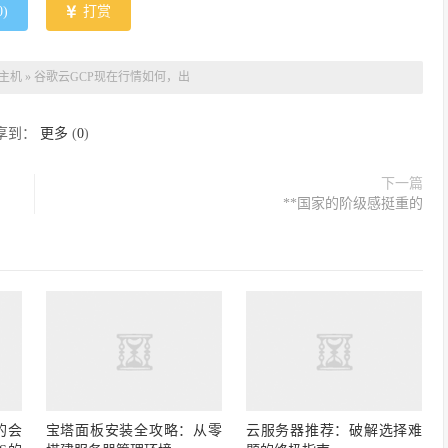
0
)
打赏
主机
»
谷歌云GCP现在行情如何，出
享到：
更多
(
0
)
下一篇
**国家的阶级感挺重的
的会
宝塔面板安装全攻略：从零
云服务器推荐：破解选择难