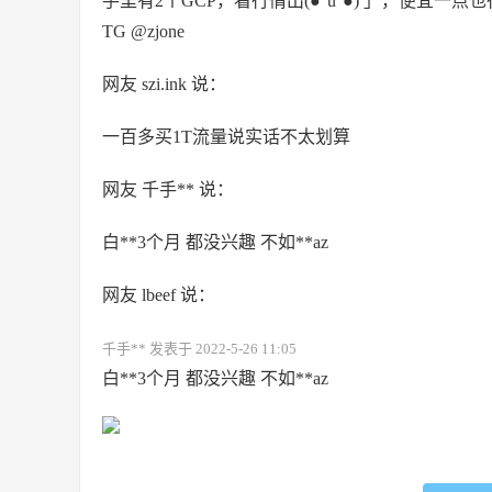
手里有2个GCP，看行情出(●°u°●)​ 」，便宜一点
TG @zjone
网友 szi.ink 说：
一百多买1T流量说实话不太划算
网友 千手** 说：
白**3个月 都没兴趣 不如**az
网友 lbeef 说：
千手** 发表于 2022-5-26 11:05
白**3个月 都没兴趣 不如**az