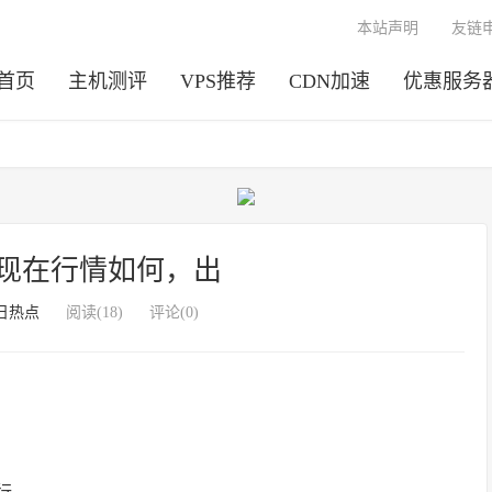
本站声明
友链
首页
主机测评
VPS推荐
CDN加速
优惠服务
P现在行情如何，出
日热点
阅读(18)
评论(0)