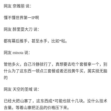
网友 奈雅丽 说：
懂不懂世界第一IP啊
网友 醉里耍大刀 说：
都有幕后推手，甚至水手，比如*帖。
网友 minota 说：
管他多火，自己冷静就行了，真想要去吃个套餐拿一个，别
什么为了这东西一顿点三套餐或者还找黄牛买，属实挺无脑
的
网友 天空的圣域 说：
已经大把山寨了，这东西成*可能也就十几块。没什么技术
含量。等着山寨把正品的价格压下来。