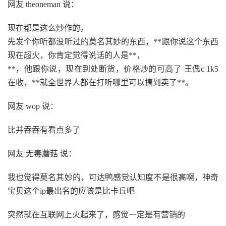
网友 theoneman 说：
现在都是这么炒作的。
先发个你听都没听过的莫名其妙的东西，**跟你说这个东西
现在超火，你肯定觉得说话的人是**，
**，他跟你说，现在到处断货，价格炒的可高了 王偲c 1k5
在收，**就全世界人都在打听哪里可以搞到卖了**。
网友 wop 说：
比并吞吞有看点多了
网友 无毒蘑菇 说：
我也觉得莫名其妙的，可达鸭感觉认知度不是很高啊，神奇
宝贝这个ip最出名的应该是比卡丘吧
突然就在互联网上火起来了，感觉一定是有营销的