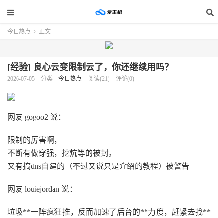
今日热点
>
正文
[经验] 良心云变限制云了，你还继续用吗？
2026-07-05
分类：
今日热点
阅读(21)
评论(0)
网友 gogoo2 说：
限制的厉害啊，
不断有做穿强，挖炕等的被封。
又有搞dns自建的（不过又说只是介绍的教程）被警告
网友 louiejordan 说：
垃圾**一阵疯狂推，反而加速了后台的**力度，赶紧去找**