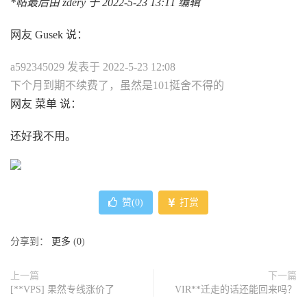
*帖最后由 zdery 于 2022-5-23 13:11 编辑
网友 Gusek 说：
a592345029 发表于 2022-5-23 12:08
下个月到期不续费了，虽然是101挺舍不得的
网友 菜单 说：
还好我不用。
赞(
0
)
打赏
分享到：
更多
(
0
)
上一篇
下一篇
[**VPS] 果然专线涨价了
VIR**迁走的话还能回来吗？