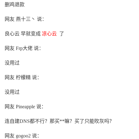
删鸡退款
网友 燕十三丶 说：
良心云 早就变成
凉心云
了
网友 Frp大佬 说：
没用过
网友 柠檬精 说：
没用过
网友 Pineapple 说：
连自建DNS都不行？那买**嘛？买了只能吹灰吗？
网友 gogoo2 说：