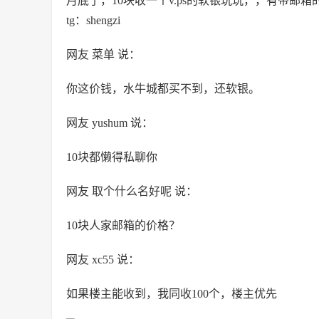
月底了，10块收一个v.ps的软银玩玩，，有带邮
tg：shengzi
网友 菜单 说：
你这价钱，水牛城都买不到，还软银。
网友 yushum 说：
10块都懒得私聊你
网友 取个什么名好呢 说：
10块人家邮箱的价格？
网友 xc55 说：
如果楼主能收到，我同收100个，楼主优先