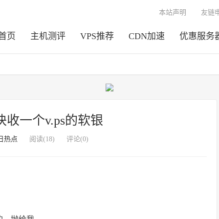
本站声明
友链
首页
主机测评
VPS推荐
CDN加速
优惠服务
块收一个v.ps的软银
日热点
阅读(18)
评论(0)