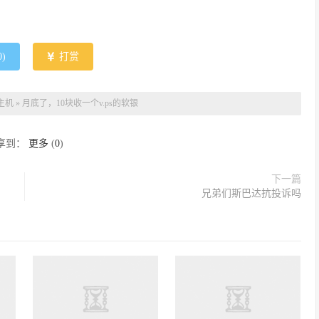
0
)
打赏
主机
»
月底了，10块收一个v.ps的软银
享到：
更多
(
0
)
下一篇
兄弟们斯巴达抗投诉吗