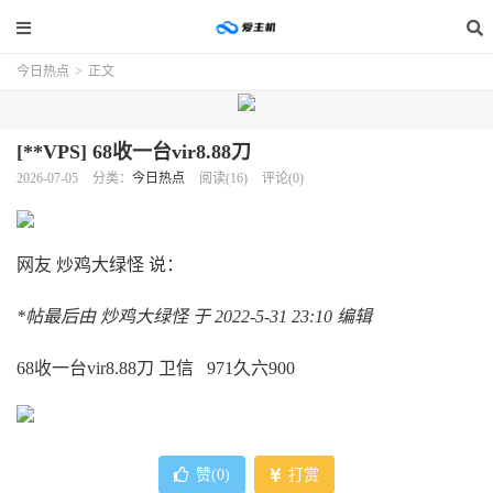
今日热点
>
正文
[**VPS] 68收一台vir8.88刀
2026-07-05
分类：
今日热点
阅读(16)
评论(0)
网友 炒鸡大绿怪 说：
*帖最后由 炒鸡大绿怪 于 2022-5-31 23:10 编辑
68收一台vir8.88刀 卫信 971久六900
赞(
0
)
打赏