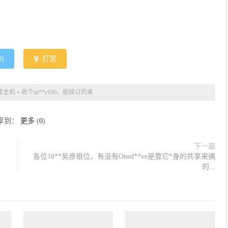
0
)
打赏
爱主机
»
收个az**e100，能续订的来
享到：
更多
(
0
)
下一篇
各位18**吴彦祖位，有没有Oned**ve是靠它*身的共享来搞
的...