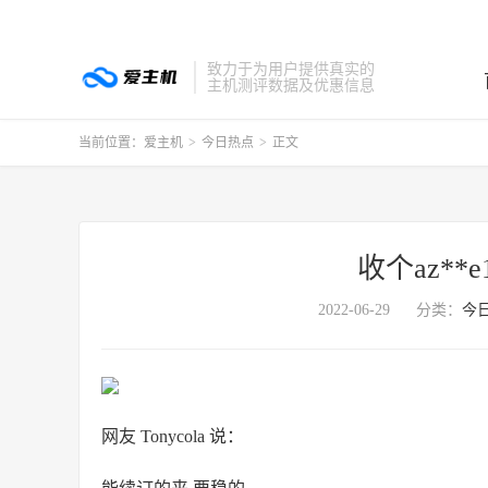
致力于为用户提供真实的
主机测评数据及优惠信息
当前位置：
爱主机
>
今日热点
>
正文
收个az**
2022-06-29
分类：
今
网友 Tonycola 说：