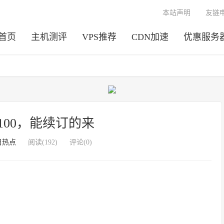
本站声明
友链
首页
主机测评
VPS推荐
CDN加速
优惠服务
e100，能续订的来
日热点
阅读(192)
评论(0)