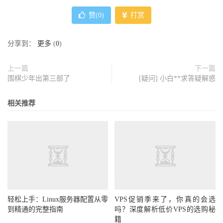
赞(
0
)
打赏
分享到：
更多
(
0
)
上一篇
下一篇
围棋少年出第三部了
[疑问] 小白**求答疑解惑
相关推荐
轻松上手：Linux服务器配置从零
VPS促销季来了，你真的会选
到精通的完整指南
吗？深度解析低价VPS的选购秘
籍