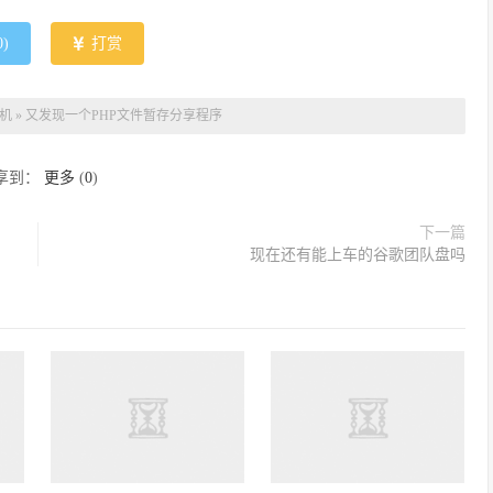
0
)
打赏
机
»
又发现一个PHP文件暂存分享程序
享到：
更多
(
0
)
下一篇
现在还有能上车的谷歌团队盘吗