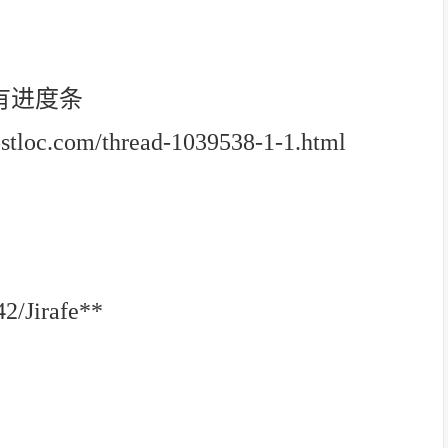
有进度条
com/thread-1039538-1-1.html
/Jirafe**