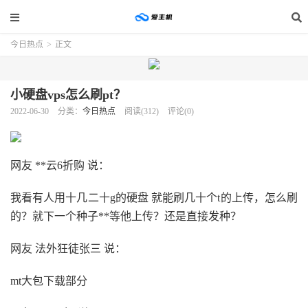
今日热点
>
正文
小硬盘vps怎么刷pt？
2022-06-30
分类：
今日热点
阅读(312)
评论(0)
网友 **云6折购 说：
我看有人用十几二十g的硬盘 就能刷几十个t的上传，怎么刷
的？就下一个种子**等他上传？还是直接发种？
网友 法外狂徒张三 说：
mt大包下载部分