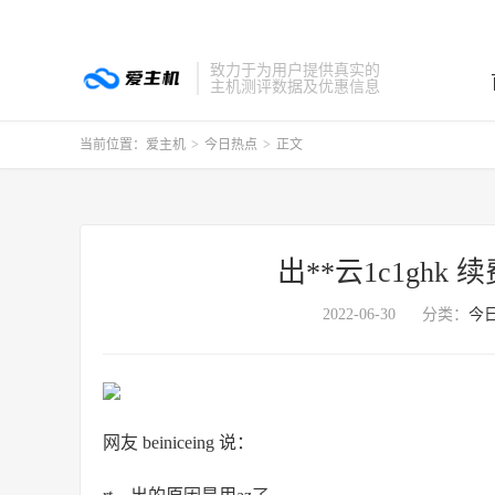
致力于为用户提供真实的
主机测评数据及优惠信息
当前位置：
爱主机
>
今日热点
>
正文
出**云1c1ghk 
2022-06-30
分类：
今
网友 beiniceing 说：