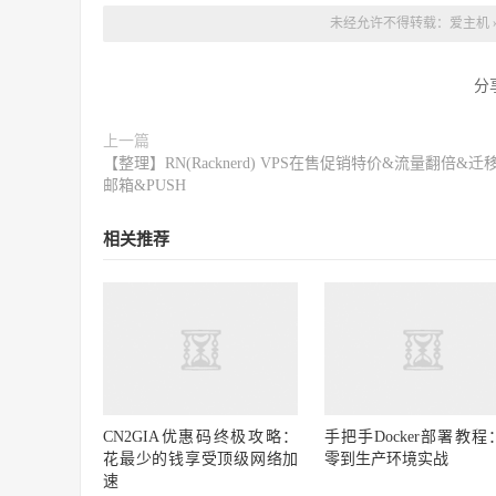
未经允许不得转载：
爱主机
分
上一篇
【整理】RN(Racknerd) VPS在售促销特价&流量翻倍&迁
邮箱&PUSH
相关推荐
CN2GIA优惠码终极攻略：
手把手Docker部署教程
花最少的钱享受顶级网络加
零到生产环境实战
速