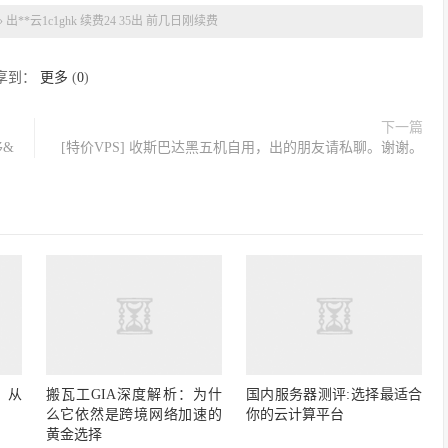
»
出**云1c1ghk 续费24 35出 前几日刚续费
享到：
更多
(
0
)
下一篇
移&
[特价VPS] 收斯巴达黑五机自用，出的朋友请私聊。谢谢。
：从
搬瓦工GIA深度解析：为什
国内服务器测评:选择最适合
么它依然是跨境网络加速的
你的云计算平台
黄金选择