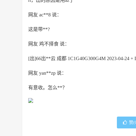
rt，出的原因是用az了
网友 ac**8 说：
这是带**?
网友 鸡不择食 说：
[出]66出**云 成都 1C1G40G300G4M 2023-04-24 
网友 yan**zp 说：
有意收。怎么**？
赞(