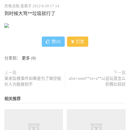
天有点热 发表于 2022-6-29 17:14
到时候大骂**垃圾就行了
赞(
0
)
打赏
分享到：
更多
(
0
)
上一篇
下一篇
某来坠楼事件如果是为了做空股
alist+oned**ve+a**a2这玩意怎么
价人为能做到不
折腾比较好
相关推荐