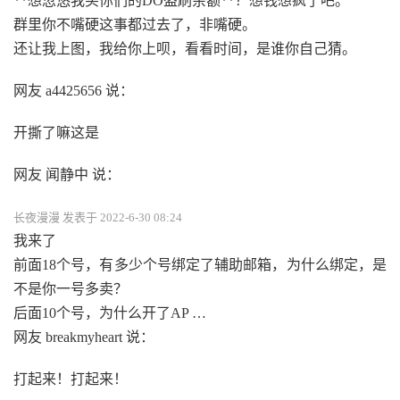
**想忽悠我买你们的DO盗刷余额**？想钱想疯了吧。
群里你不嘴硬这事都过去了，非嘴硬。
还让我上图，我给你上呗，看看时间，是谁你自己猜。
网友 a4425656 说：
开撕了嘛这是
网友 闻静中 说：
长夜漫漫 发表于 2022-6-30 08:24
我来了
前面18个号，有多少个号绑定了辅助邮箱，为什么绑定，是
不是你一号多卖？
后面10个号，为什么开了AP …
网友 breakmyheart 说：
打起来！打起来！