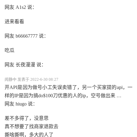
网友 A1s2 说：
进来看看
网友 b66667777 说：
吃瓜
网友 长夜漫漫 说：
闻静中 发表于 2022-6-30 08:27
开API是因为做号小工失误卖错了，另一个买家提的api，一
样的IP是因为搞do$100刀优惠的人的ip，空号做出来 …
网友 hiugo 说：
差不多得了，没意思
真不想要了找商家退款去
撕啥撕啊，多大的人了