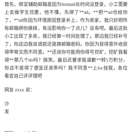
首先，绑定辅助邮箱是因为hotmail长时间没登录，小工需要
上去做学生优惠，他不懂，先绑了**ail。**把**ail也给你
了，**ail你因为环境原因登录补上，作为卖家，我只好把所
有邮箱绑你换掉，有没影响你一丁点儿？没有吧。最后这批
小工出现了多卖，我已经第一时间处理了。那边我已经补号
了，你这边我说退款还是换邮箱密码。你因为获得意外收获
得甲骨文而不同意。**还说你可能用你得号挖矿，挖矿我看
得**那几个do吗？搞笑。最后还要求我道歉**转5万积分，
你这不是得了便宜还卖乖吗？我不同意**上loc挂我，各位
看官自己评评理吧
网友 zxxx 说：
沙
发