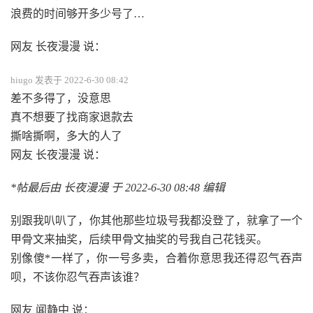
浪费的时间够开多少号了…
网友 长夜漫漫 说：
hiugo 发表于 2022-6-30 08:42
差不多得了，没意思
真不想要了找商家退款去
撕啥撕啊，多大的人了
网友 长夜漫漫 说：
*帖最后由 长夜漫漫 于 2022-6-30 08:48 编辑
别跟我叭叭了，你其他那些垃圾号我都没登了，就拿了一个
甲骨文来抽奖，后续甲骨文抽奖的号我自己花钱买。
别像傻*一样了，你一号多卖，合着你意思我还得忍气吞声
呗，不该你忍气吞声该谁？
网友 闻静中 说：