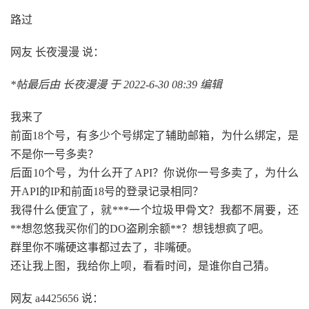
路过
网友 长夜漫漫 说：
*帖最后由 长夜漫漫 于 2022-6-30 08:39 编辑
我来了
前面18个号，有多少个号绑定了辅助邮箱，为什么绑定，是
不是你一号多卖？
后面10个号，为什么开了API？你说你一号多卖了，为什么
开API的IP和前面18号的登录记录相同？
我得什么便宜了，就***一个垃圾甲骨文？我都不屑要，还
**想忽悠我买你们的DO盗刷余额**？想钱想疯了吧。
群里你不嘴硬这事都过去了，非嘴硬。
还让我上图，我给你上呗，看看时间，是谁你自己猜。
网友 a4425656 说：