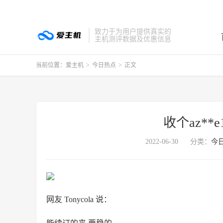
致力于为用户提供真实的
主机测评数据及优惠信息
当前位置：
爱主机
>
今日热点
>
正文
收个az**
2022-06-30
分类：
今
网友 Tonycola 说：