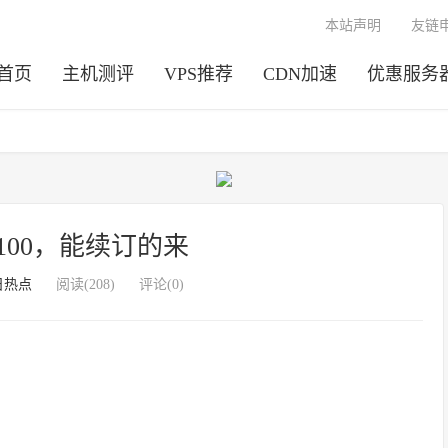
本站声明
友链
首页
主机测评
VPS推荐
CDN加速
优惠服务
e100，能续订的来
日热点
阅读(208)
评论(0)