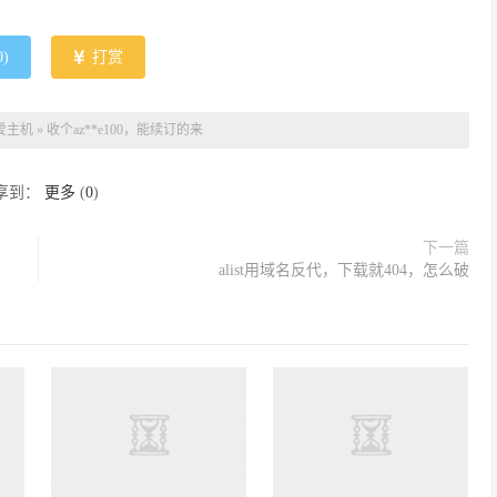
0
)
打赏
爱主机
»
收个az**e100，能续订的来
享到：
更多
(
0
)
下一篇
alist用域名反代，下载就404，怎么破