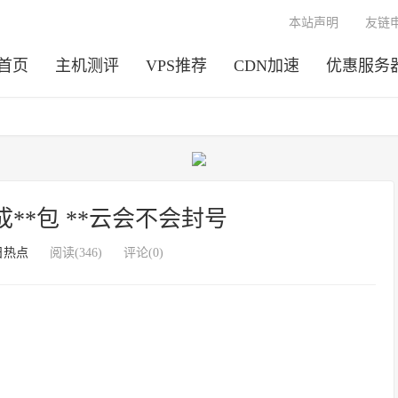
本站声明
友链
首页
主机测评
VPS推荐
CDN加速
优惠服务
成​**包 **云会不会封号
日热点
阅读(346)
评论(0)