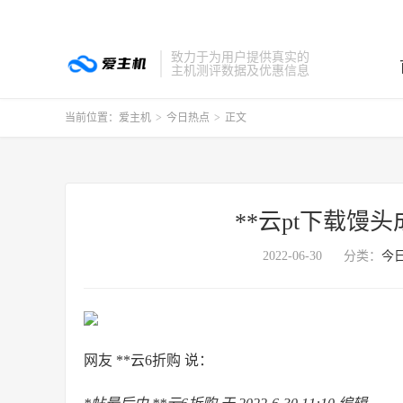
致力于为用户提供真实的
主机测评数据及优惠信息
当前位置：
爱主机
>
今日热点
>
正文
**云pt下载馒头
2022-06-30
分类：
今
网友 **云6折购 说：