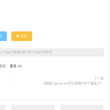
0
)
打赏
»
**云pt下载馒头成​**包 **云会不会封号
享到：
更多
(
0
)
下一篇
[经验] dns.he.net可以添加100个域名了！