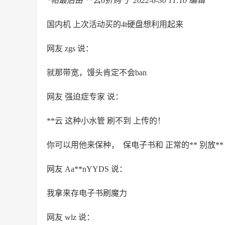
*帖最后由 **云6折购 于 2022-6-30 11:10 编辑
国内机 上次活动买的4t硬盘想利用起来
网友 zgs 说：
就那带宽，馒头肯定不会ban
网友 强迫症专家 说：
**云 这种小水管 刷不到 上传的！
你可以用他来保种， 保电子书和 正常的** 别放**
网友 Aa**nYYDS 说：
我拿来存电子书刷魔力
网友 wlz 说：