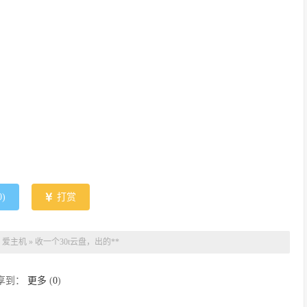
0
)
打赏
：
爱主机
»
收一个30t云盘，出的**
享到：
更多
(
0
)