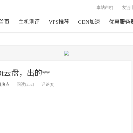
本站声明
友链
首页
主机测评
VPS推荐
CDN加速
优惠服务
0t云盘，出的**
日热点
阅读(232)
评论(0)