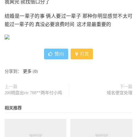
我爽完 就找借口分了
结婚是一辈子的事 俩人要过一辈子 那种你明显感觉不太可
能过一辈子的 真没必要浪费时间 这才是最重要的
赞(
0
)
打赏
分享到：
更多
(
0
)
上一篇
下一篇
200明盘出vir 768**两年付小鸡
域名便宜处理
相关推荐