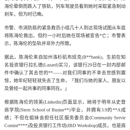
海伦晕倒而跌入了铁轨，列车驾驶员看到她时采取紧急制动
刹车，但为时已晚。
市警、市消防局的紧急救员小组几十人到达现场试图从车底
将陈海伦救出，但约一小时后她在现场被宣告*亡；市警表
示，陈海伦的坠轨并非外力所致。
据此，陈海伦来自加州洛杉矶布班克(B**bank)，生前在知
名投资银行拉扎德(Lazard)实习，该银行29日在一封内部邮
件中确认了其去世的**——对我们同事的不幸去世感到震
惊，她年纪轻轻就失去了生命，「我们与她的家人、朋友以
及曾经一起共事的同事同在。」
根据陈海伦的领英(Linkedin)页面显示，她将于明年从史登
商学院(Stern School of Busine**)毕业，并拥有3.9的**A成
绩；不但在姐妹会担任社区服务委员会(Community Servie
Commi****)及投资银行工作坊(IBD Workshop)成员，也是商