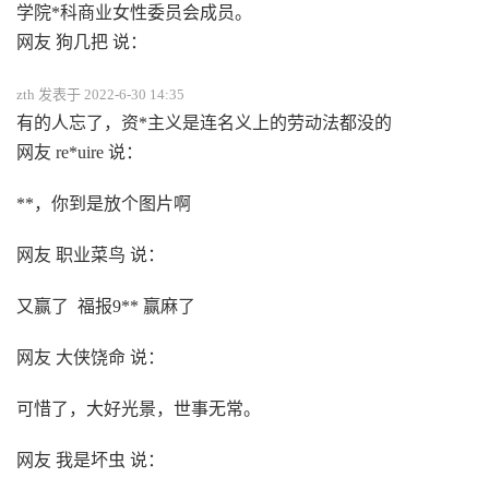
学院*科商业女性委员会成员。
网友 狗几把 说：
zth 发表于 2022-6-30 14:35
有的人忘了，资*主义是连名义上的劳动法都没的
网友 re*uire 说：
**，你到是放个图片啊
网友 职业菜鸟 说：
又赢了 福报9** 赢麻了
网友 大侠饶命 说：
可惜了，大好光景，世事无常。
网友 我是坏虫 说：