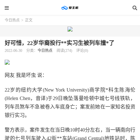
今日热点
>
正文
好可惜，22岁华裔投行**实习生被列车撞*了
2022-06-30
分类：
今日热点
阅读(274)
评论(0)
网友 我是坏虫 说：
22岁的纽约大学(New York University)商学院*科生陈海伦
(Helen Chen，音译)于29日晚坠落曼哈顿中城七号线铁轨，
列车员煞车不急被卷入车底身亡；案发前她在一家知名投资
银行实习。
警方表示，案件发生在当日晚10时40分左右，当一辆南向行
驶的七号列车驶入42街**车站(Grand Central)地铁站时，陈