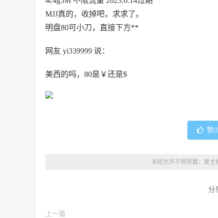
4c4g5M 不限流量 2023.6.14过期
MJJ真的，收掉吧，求求了。
明盘80可小刀，直接下方**
网友 yi339999 说：
美西的吗，80是￥还是$
赞(
未经允许不得转载：
爱主
分
上一篇