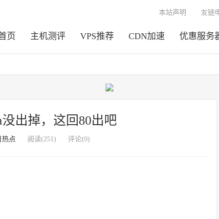
本站声明
友链
首页
主机测评
VPS推荐
CDN加速
优惠服务
ra没出掉，这回80出吧
日热点
阅读(251)
评论(0)