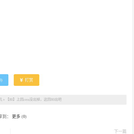
0
)
打赏
机
»
【80】上回cera没出掉，这回80出吧
享到：
更多
(
0
)
下一篇