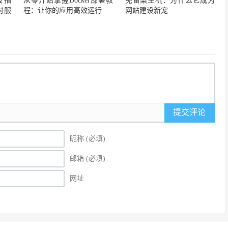
极指
从零开始掌握Docker部署教
免备案主机：为什么它成为
对服
程：让你的应用高效运行
网站建设新宠
提交评论
昵称 (必填)
邮箱 (必填)
网址