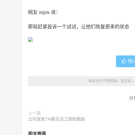
网友 mjjok 说：
那就赶紧投诉一个试试，让他们恢复原来的状态
赞(
未经允许不得转载：
爱主机
»
分
上一篇
公司误发330薪后员工辞职跑路
相关推荐