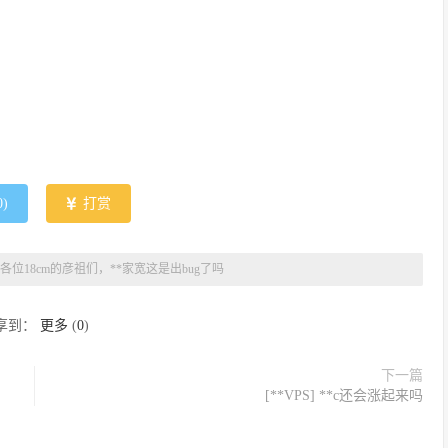
0
)
打赏
各位18cm的彦祖们，**家宽这是出bug了吗
享到：
更多
(
0
)
下一篇
[**VPS] **c还会涨起来吗