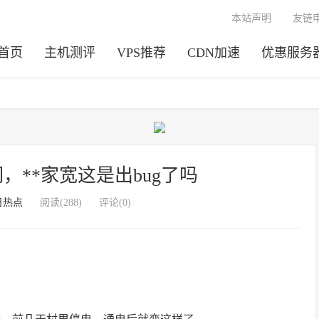
本站声明
友链
首页
主机测评
VPS推荐
CDN加速
优惠服务
们，**家宽这是出bug了吗
日热点
阅读(288)
评论(0)