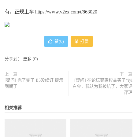
有，正规上车 https://www.v2ex.com/t/863020
赞(
0
)
打赏
分享到：
更多
(
0
)
上一篇
下一篇
[疑问] 完了完了 E5没续订 提示
[疑问] 在论坛聚惠权益买了*iyi
到期了
白金，我认为我被坑了，大家评
评理
相关推荐