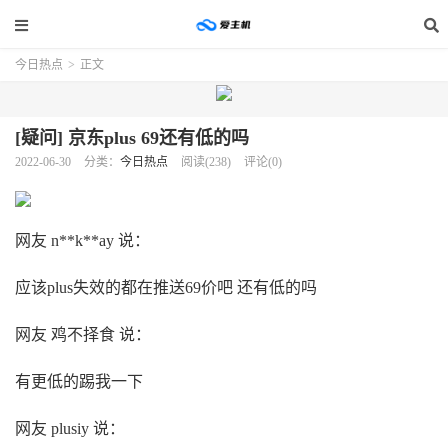
今日热点
>
正文
[疑问] 京东plus 69还有低的吗
2022-06-30
分类：
今日热点
阅读(238)
评论(0)
网友 n**k**ay 说：
应该plus失效的都在推送69价吧 还有低的吗
网友 鸡不择食 说：
有更低的踢我一下
网友 plusiy 说：