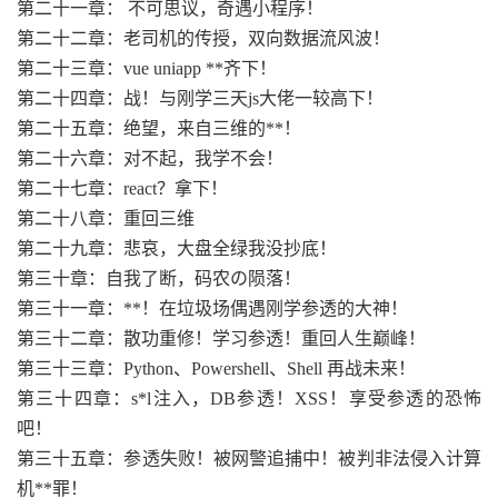
第二十一章： 不可思议，奇遇小程序！
第二十二章：老司机的传授，双向数据流风波！
第二十三章：vue uniapp **齐下！
第二十四章：战！与刚学三天js大佬一较高下！
第二十五章：绝望，来自三维的**！
第二十六章：对不起，我学不会！
第二十七章：react？拿下！
第二十八章：重回三维
第二十九章：悲哀，大盘全绿我没抄底！
第三十章：自我了断，码农の陨落！
第三十一章：**！在垃圾场偶遇刚学参透的大神！
第三十二章：散功重修！学习参透！重回人生巅峰！
第三十三章：Python、Powershell、Shell 再战未来！
第三十四章：s*l注入，DB参透！XSS！享受参透的恐怖
吧！
第三十五章：参透失败！被网警追捕中！被判非法侵入计算
机**罪！