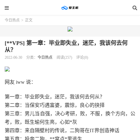
今日热点
>
正文
[**VPS] 第一章：毕业即失业，迷茫，我该何去何
从？
2022-06-30
分类：
今日热点
阅读(257)
评论(0)
网友 iww 说：
第一章：毕业即失业，迷茫，我该何去何从？
第二章：当保安巧遇富婆，震惊，良心的抉择
第三章：男儿当自强，决心考研，败，不服，换个方向，公
考，败，既生瑜何生亮，心如*灰
第四章：来自隔壁村的传说，二狗哥在IT界创造神话
第五章：投奔二狗，**窝点*里逃生