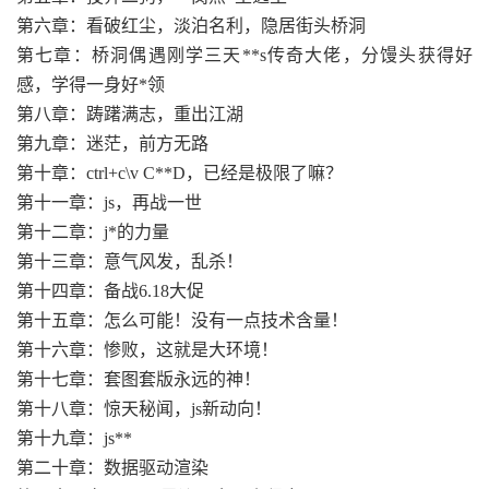
第六章：看破红尘，淡泊名利，隐居街头桥洞
第七章：桥洞偶遇刚学三天**s传奇大佬，分馒头获得好
感，学得一身好*领
第八章：踌躇满志，重出江湖
第九章：迷茫，前方无路
第十章：ctrl+c\v C**D，已经是极限了嘛？
第十一章：js，再战一世
第十二章：j*的力量
第十三章：意气风发，乱杀！
第十四章：备战6.18大促
第十五章：怎么可能！没有一点技术含量！
第十六章：惨败，这就是大环境！
第十七章：套图套版永远的神！
第十八章：惊天秘闻，js新动向！
第十九章：js**
第二十章：数据驱动渲染