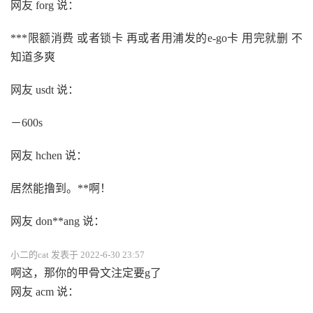
网友 forg 说：
***限额消费 或者锁卡 再或者用浦发的e-go卡 用完就删 不
知道多爽
网友 usdt 说：
－600s
网友 hchen 说：
居然能撸到。**啊！
网友 don**ang 说：
小二的cat 发表于 2022-6-30 23:57
啊这，那你的甲骨文注定要g了
网友 acm 说：