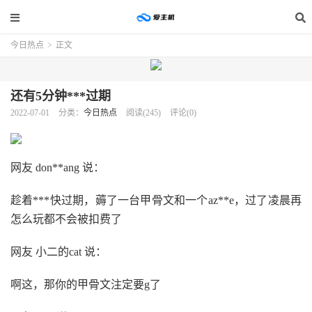
今日热点
>
正文
还有5分钟***过期
2022-07-01
分类：
今日热点
阅读(245)
评论(0)
网友 don**ang 说：
趁着***快过期，薅了一台甲骨文和一个az**e，过了凌晨再
怎么玩都不会被扣费了
网友 小二的cat 说：
啊这，那你的甲骨文注定要g了