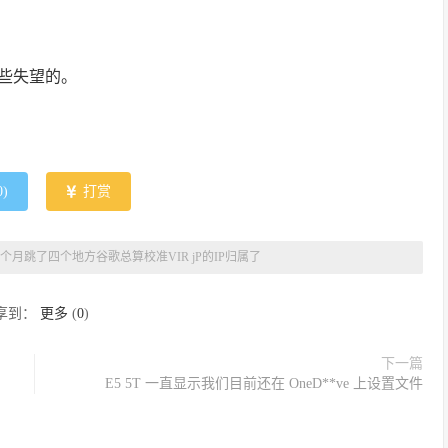
些失望的。
0
)
打赏
个月跳了四个地方谷歌总算校准VIR jP的IP归属了
享到：
更多
(
0
)
下一篇
E5 5T 一直显示我们目前还在 OneD**ve 上设置文件