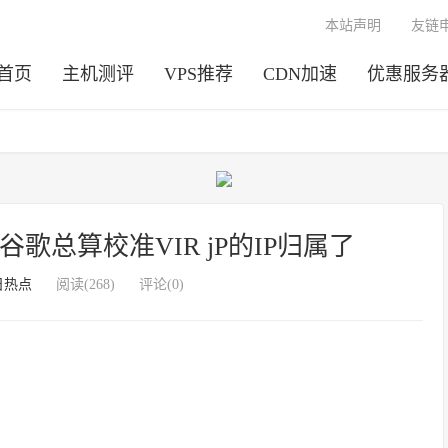
本站声明
友链
首页
主机测评
VPS推荐
CDN加速
优惠服务
歌总算校准VIR jP的IP归属了
日热点
阅读(268)
评论(0)