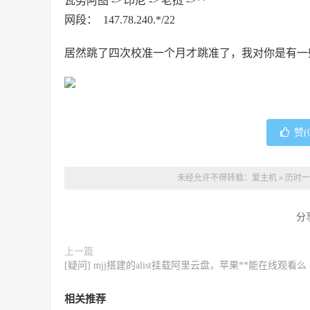
瓦努阿图 -> 印尼 -> 老挝 ->**
网段： 147.78.240.*/22
居然跳了四次校准一个月才跳准了，我对你是有一
赞(
未经允许不得转载：
爱主机
»
历时一
分
上一篇
[疑问] mjj搭建的alist挂载阿里云盘，苹果**能在线观看么
相关推荐