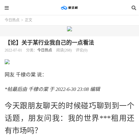
今日热点
>
正文
【论】关于某行业我自己的一点看法
2022-07-01
分类：
今日热点
阅读(268)
评论(0)
网友 千棣の棠 说：
*帖最后由 千棣の棠 于 2022-6-30 23:08 编辑
今天跟朋友聊天的时候碰巧聊到到一个
话题，朋友问我：我的世界***租用还
有市场吗？