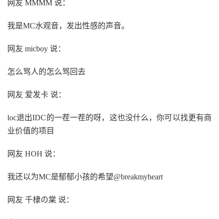
网友 MMMM 说：
我是MC水观音，发出性感的声音。
网友 micboy 说：
怎么骂人的怎么骂回去
网友 爱发卡 说：
loc退出IDC的一茬一茬的呀，这也没什么，你可以找更有商
业价值的项目
网友 HOH 说：
我还以为MC是郁郁小孩的希望@breakmyheart
网友 千棣の棠 说：