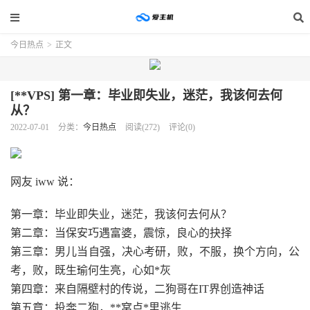
今日热点
>
正文
[**VPS] 第一章：毕业即失业，迷茫，我该何去何
从？
2022-07-01
分类：
今日热点
阅读(272)
评论(0)
网友 iww 说：
第一章：毕业即失业，迷茫，我该何去何从？
第二章：当保安巧遇富婆，震惊，良心的抉择
第三章：男儿当自强，决心考研，败，不服，换个方向，公
考，败，既生瑜何生亮，心如*灰
第四章：来自隔壁村的传说，二狗哥在IT界创造神话
第五章：投奔二狗，**窝点*里逃生