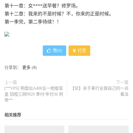
第十一章：女****送早餐？修罗场。
第十二章：我来的不是时候？不，你来的正是时候。
第一季完，第二季待续！！
赞(
0
)
打赏
分享到：
更多
(
0
)
上一篇
下一篇
[**VPS] 明盘出A400五一绝版盲
【论】关于某行业我自己的一点
盒 回程三网9929 季付/年付36 附
看法
带**
相关推荐