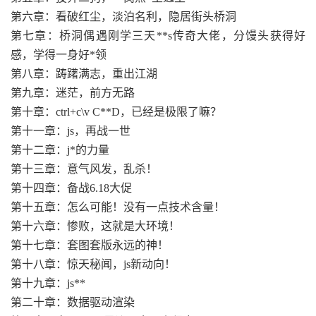
第六章：看破红尘，淡泊名利，隐居街头桥洞
第七章：桥洞偶遇刚学三天**s传奇大佬，分馒头获得好
感，学得一身好*领
第八章：踌躇满志，重出江湖
第九章：迷茫，前方无路
第十章：ctrl+c\v C**D，已经是极限了嘛？
第十一章：js，再战一世
第十二章：j*的力量
第十三章：意气风发，乱杀！
第十四章：备战6.18大促
第十五章：怎么可能！没有一点技术含量！
第十六章：惨败，这就是大环境！
第十七章：套图套版永远的神！
第十八章：惊天秘闻，js新动向！
第十九章：js**
第二十章：数据驱动渲染