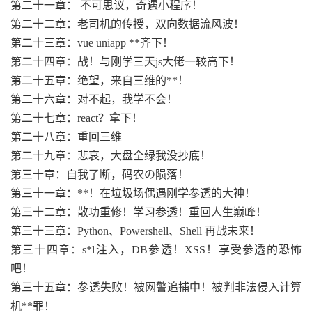
第二十一章： 不可思议，奇遇小程序！
第二十二章：老司机的传授，双向数据流风波！
第二十三章：vue uniapp **齐下！
第二十四章：战！与刚学三天js大佬一较高下！
第二十五章：绝望，来自三维的**！
第二十六章：对不起，我学不会！
第二十七章：react？拿下！
第二十八章：重回三维
第二十九章：悲哀，大盘全绿我没抄底！
第三十章：自我了断，码农の陨落！
第三十一章：**！在垃圾场偶遇刚学参透的大神！
第三十二章：散功重修！学习参透！重回人生巅峰！
第三十三章：Python、Powershell、Shell 再战未来！
第三十四章：s*l注入，DB参透！XSS！享受参透的恐怖
吧！
第三十五章：参透失败！被网警追捕中！被判非法侵入计算
机**罪！