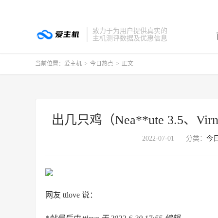
致力于为用户提供真实的
主机测评数据及优惠信息
当前位置：
爱主机
>
今日热点
>
正文
出几只鸡（Nea**ute 3.5、Virm
2022-07-01
分类：
今
网友 ttlove 说：