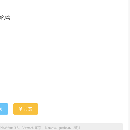
要你的鸡
0
)
打赏
**ute 3.5、Virmach 东京、Naranja、justhost、3毛）