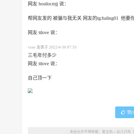
网友 hostlocmjj 说：
帮网友发的 被骗与我无关 网友的tg:haling01 他
网友 ttlove 说：
vzne 发表于 2022-6-30 07:33
三毛年付多少
网友 ttlove 说：
自己顶一下
赞(
未经允许不得转载：
爱主机
»
出几只鸡（Nea