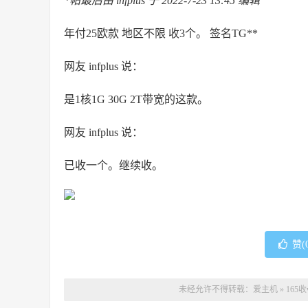
*帖最后由 infplus 于 2022-7-23 13:45 编辑
年付25欧款 地区不限 收3个。 签名TG**
网友 infplus 说：
是1核1G 30G 2T带宽的这款。
网友 infplus 说：
已收一个。继续收。
赞(
未经允许不得转载：
爱主机
»
165