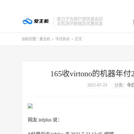
致力于为用户提供真实的
主机测评数据及优惠信息
当前位置：
爱主机
>
今日热点
>
正文
165收virtono的机器
2022-07-23
分类：
今
网友 infplus 说：