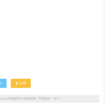
0
)
打赏
收virtono的机器年付25欧的机器（不限地区） 收3个