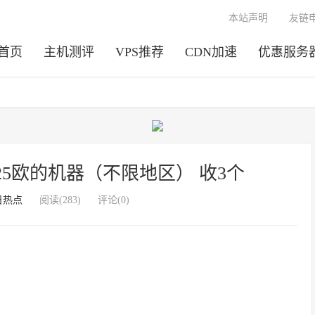
本站声明
友链
首页
主机测评
VPS推荐
CDN加速
优惠服务
年付25欧的机器（不限地区） 收3个
日热点
阅读(283)
评论(0)