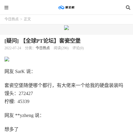
今日热点
>
正文
[疑问] 【全球PT论坛】套瓷空堡
2022-07-24
分类：
今日热点
阅读(296)
评论(0)
网友 SarK 说：
套瓷空堡随便哪个都行，有大佬来一个给我的硬盘装装吗
馒头：272427
柠檬: 45339
网友 **yzheng 说：
想多了