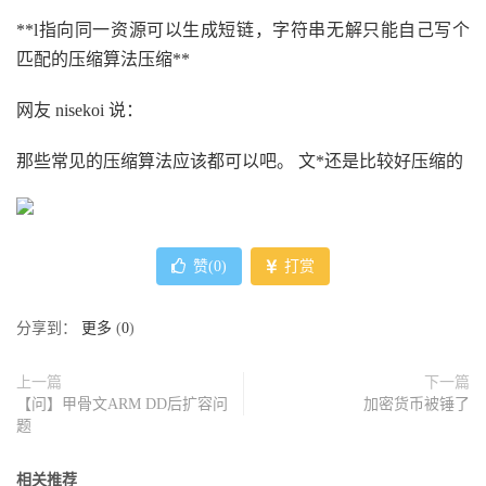
**l指向同一资源可以生成短链，字符串无解只能自己写个
匹配的压缩算法压缩**
网友 nisekoi 说：
那些常见的压缩算法应该都可以吧。 文*还是比较好压缩的
赞(
0
)
打赏
分享到：
更多
(
0
)
上一篇
下一篇
【问】甲骨文ARM DD后扩容问
加密货币被锤了
题
相关推荐